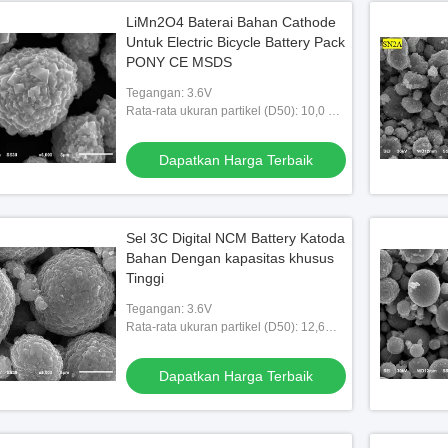
LiMn2O4 Baterai Bahan Cathode
Untuk Electric Bicycle Battery Pack
PONY CE MSDS
Tegangan: 3.6V
Rata-rata ukuran partikel (D50): 10,0 ~
18.0μm
Dapatkan Harga Terbaik
Sel 3C Digital NCM Battery Katoda
Bahan Dengan kapasitas khusus
Tinggi
Tegangan: 3.6V
Rata-rata ukuran partikel (D50): 12,6
(9,0 ~ 15,0) m
Dapatkan Harga Terbaik