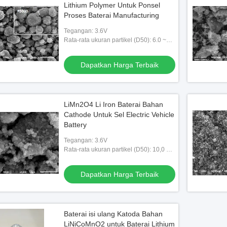
Lithium Polymer Untuk Ponsel
Proses Baterai Manufacturing
Tegangan: 3.6V
Rata-rata ukuran partikel (D50): 6.0 ~
12.0μm
Dapatkan Harga Terbaik
LiMn2O4 Li Iron Baterai Bahan
Cathode Untuk Sel Electric Vehicle
Battery
Tegangan: 3.6V
Rata-rata ukuran partikel (D50): 10,0 ~
18.0μm
Dapatkan Harga Terbaik
Baterai isi ulang Katoda Bahan
LiNiCoMnO2 untuk Baterai Lithium