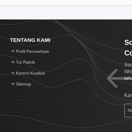
TENTANG KAMI
S
Profil Perusahaan
Co
Tur Pabrik
Sou
lit
Kontrol Kualitas
tah
Sitemap
Kam