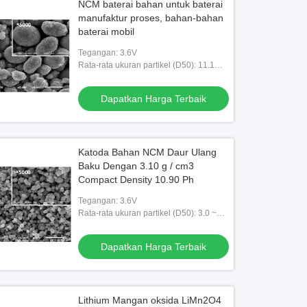
NCM baterai bahan untuk baterai
manufaktur proses, bahan-bahan
baterai mobil
Tegangan: 3.6V
Rata-rata ukuran partikel (D50): 11.1
(9.0 ~ 13.0) m
Dapatkan Harga Terbaik
Katoda Bahan NCM Daur Ulang
Baku Dengan 3.10 g / cm3
Compact Density 10.90 Ph
Tegangan: 3.6V
Rata-rata ukuran partikel (D50): 3.0 ~
6.0μm
Dapatkan Harga Terbaik
Lithium Mangan oksida LiMn2O4