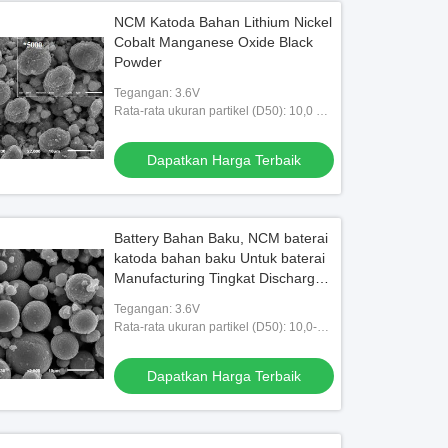
NCM Katoda Bahan Lithium Nickel
Cobalt Manganese Oxide Black
Powder
Tegangan: 3.6V
Rata-rata ukuran partikel (D50): 10,0 ~
18.0μm
Dapatkan Harga Terbaik
Battery Bahan Baku, NCM baterai
katoda bahan baku Untuk baterai
Manufacturing Tingkat Discharge
Tinggi
Tegangan: 3.6V
Rata-rata ukuran partikel (D50): 10,0-
16.0µm
Dapatkan Harga Terbaik