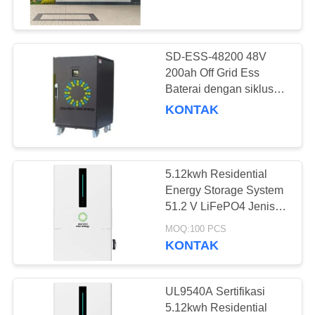
PABRIK
536.3*464*180.5mm
KONTROL
SD-ESS-48200 48V
52
KUALITAS
200ah Off Grid Ess
lemari penyimpanan
Baterai dengan siklus
hidup yang lebih lama
KONTAK
HUBUNGI
energi
dan Towerships UPS
KAMI
5.12kwh Residential
PERMINTAAN
Energy Storage System
PENAWARAN
51.2 V LiFePO4 Jenis
44
baterai untuk rumah
MOQ:100 PCS
tangga
KONTAK
SITEMAP
Baterai NMC
KEBIJAKAN
UL9540A Sertifikasi
5.12kwh Residential