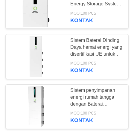
PRIVASI
Energy Storage System
Untuk UPS Energi
MOQ:100 PCS
Rumah
KONTAK
42
Baterai Kendaraan
Sistem Baterai Dinding
listrik
Daya hemat energi yang
disertifikasi UE untuk
cadangan rumah dan
MOQ:100 PCS
energi surya
KONTAK
37
Sistem penyimpanan
energi rumah tangga
Baterai Truk Listrik
dengan Baterai
LiFePO4 15,36kwh
MOQ:100 PCS
Kapasitas All in One
KONTAK