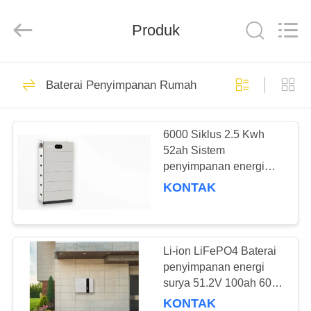
Soundon
New
Energy
Produk
Technology
Co,.Ltd..
All
Rights
Reserved.
RUMAH
28
Baterai Penyimpanan Rumah
Baterai Sepeda
PRODUK
Motor Listrik
6000 Siklus 2.5 Kwh
52ah Sistem
TAMPILAN
penyimpanan energi
VR
rumah ditumpuk Ess
KONTAK
Lithium Baterai
Disesuaikan
17
TENTANG
Sistem
KAMI
Li-ion LiFePO4 Baterai
penyimpanan energi
Penyimpanan
surya 51.2V 100ah 6000
TUR
Siklus
Baterai
KONTAK