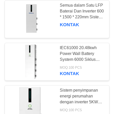
Semua dalam Satu LFP
Baterai Dan Inverter 600
18
* 1500 * 220mm Sistem
Kabinet Penukaran
Penyimpanan Energi
KONTAK
Rumah Tangga
Baterai
IEC61000 20.48kwh
Power Wall Battery
System 6000 Siklus
Kehidupan Untuk
25
MOQ:100 PCS
Asuransi Rumah Dan
KONTAK
Energi Surya
Baterai ESS
Sistem penyimpanan
energi perumahan
dengan inverter 5KW
untuk penyimpanan
MOQ:100 PCS
cadangan rumah