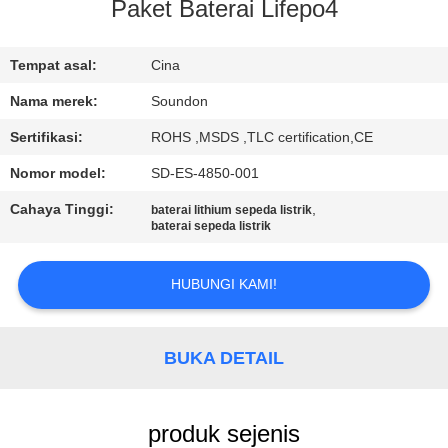
PABRIK
Paket Baterai Lifepo4
KONTROL
Tempat asal:
Cina
KUALITAS
Nama merek:
Soundon
Sertifikasi:
ROHS ,MSDS ,TLC certification,CE
HUBUNGI
Nomor model:
SD-ES-4850-001
KAMI
Cahaya Tinggi:
,
baterai lithium sepeda listrik
baterai sepeda listrik
PERMINTAAN
HUBUNGI KAMI!
PENAWARAN
SITEMAP
BUKA DETAIL
KEBIJAKAN
produk sejenis