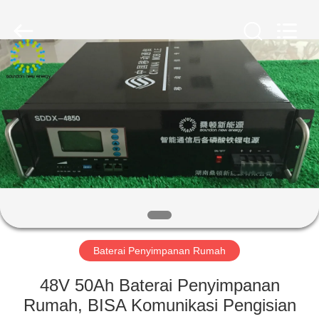
Soundon
New
Energy
Technology
Co,.Ltd..
All
Rights
Reserved.
RUMAH
PRODUK
TAMPILAN
VR
TENTANG
KAMI
Baterai Penyimpanan Rumah
48V 50Ah Baterai Penyimpanan
TUR
Rumah, BISA Komunikasi Pengisian