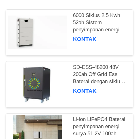
PRIVASI
6000 Siklus 2.5 Kwh
52ah Sistem
penyimpanan energi
rumah ditumpuk Ess
KONTAK
Lithium Baterai
Disesuaikan
SD-ESS-48200 48V
200ah Off Grid Ess
Baterai dengan siklus
hidup yang lebih lama
KONTAK
dan Towerships UPS
Li-ion LiFePO4 Baterai
penyimpanan energi
surya 51.2V 100ah