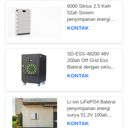
PRIVASI
6000 Siklus 2.5 Kwh
52ah Sistem
penyimpanan energi
rumah ditumpuk Ess
KONTAK
Lithium Baterai
Disesuaikan
SD-ESS-48200 48V
200ah Off Grid Ess
Baterai dengan siklus
hidup yang lebih lama
KONTAK
dan Towerships UPS
Li-ion LiFePO4 Baterai
penyimpanan energi
surya 51.2V 100ah
6000 Siklus
KONTAK