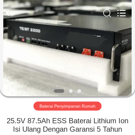
Soundon
New
Energy
Technology
Co,.Ltd..
All
Rights
Reserved.
RUMAH
PRODUK
TAMPILAN
VR
TENTANG
KAMI
Baterai Penyimpanan Rumah
25.5V 87.5Ah ESS Baterai Lithium Ion
TUR
Isi Ulang Dengan Garansi 5 Tahun