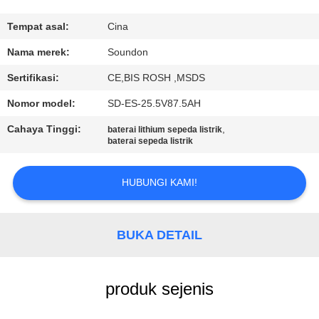
PABRIK
Tempat asal:
Cina
KONTROL
Nama merek:
Soundon
KUALITAS
Sertifikasi:
CE,BIS ROSH ,MSDS
Nomor model:
SD-ES-25.5V87.5AH
HUBUNGI
Cahaya Tinggi:
,
baterai lithium sepeda listrik
KAMI
baterai sepeda listrik
PERMINTAAN
HUBUNGI KAMI!
PENAWARAN
BUKA DETAIL
SITEMAP
produk sejenis
KEBIJAKAN