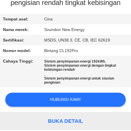
PABRIK
pengisian rendah tingkat kebisingan
KONTROL
Tempat asal:
Cina
KUALITAS
Nama merek:
Soundon New Energy
Sertifikasi:
MSDS, UN38.3, CE, CB, IEC 62619
HUBUNGI
Nomor model:
Bintang CL192Pro
KAMI
Cahaya Tinggi:
,
Sistem penyimpanan energi 192kWh
Sistem penyimpanan energi dengan tingkat
kebisingan rendah
,
PERMINTAAN
Sistem penyimpanan energi untuk stasiun
pengisian
PENAWARAN
HUBUNGI KAMI!
SITEMAP
BUKA DETAIL
KEBIJAKAN