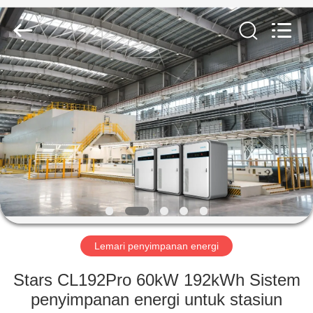
Soundon
New
Energy
Technology
Co,.Ltd..
All
Rights
Reserved.
RUMAH
PRODUK
TAMPILAN
VR
TENTANG
KAMI
Lemari penyimpanan energi
Stars CL192Pro 60kW 192kWh Sistem
TUR
penyimpanan energi untuk stasiun