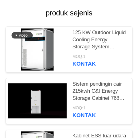
PRIVASI
produk sejenis
125 KW Outdoor Liquid
Cooling Energy
Storage System
Cabinet untuk Pusat
MOQ:1
Data Back up
KONTAK
Sistem pendingin cair
215kwh C&I Energy
Storage Cabinet 768V
280Ah untuk PV surya
MOQ:1
KONTAK
Kabinet ESS luar udara