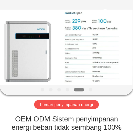
Soundon
New
Energy
Technology
Co,.Ltd..
All
Rights
Reserved.
RUMAH
PRODUK
TAMPILAN
VR
TENTANG
KAMI
Lemari penyimpanan energi
OEM ODM Sistem penyimpanan
TUR
energi beban tidak seimbang 100%