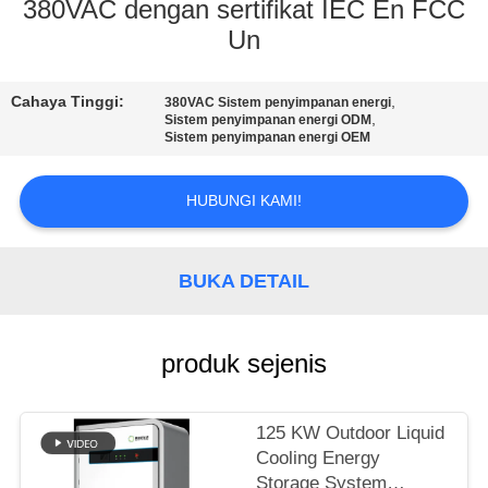
PABRIK
380VAC dengan sertifikat IEC En FCC
Un
KONTROL
Cahaya Tinggi:
,
380VAC Sistem penyimpanan energi
KUALITAS
,
Sistem penyimpanan energi ODM
Sistem penyimpanan energi OEM
HUBUNGI
HUBUNGI KAMI!
KAMI
PERMINTAAN
BUKA DETAIL
PENAWARAN
produk sejenis
SITEMAP
125 KW Outdoor Liquid
KEBIJAKAN
Cooling Energy
Storage System