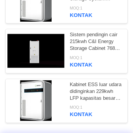
PRIVASI
Cabinet untuk Pusat
MOQ:1
Data Back up
KONTAK
Sistem pendingin cair
215kwh C&I Energy
Storage Cabinet 768V
280Ah untuk PV surya
MOQ:1
KONTAK
Kabinet ESS luar udara
didinginkan 229kwh
LFP kapasitas besar
untuk penyimpanan
MOQ:1
energi taman dan
KONTAK
cadangan pasokan
listrik