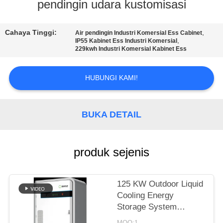
PABRIK
pendingin udara kustomisasi
KONTROL
Cahaya Tinggi:
,
Air pendingin Industri Komersial Ess Cabinet
,
IP55 Kabinet Ess Industri Komersial
KUALITAS
229kwh Industri Komersial Kabinet Ess
HUBUNGI KAMI!
HUBUNGI
KAMI
BUKA DETAIL
PERMINTAAN
PENAWARAN
produk sejenis
SITEMAP
125 KW Outdoor Liquid
Cooling Energy
KEBIJAKAN
Storage System
Cabinet untuk Pusat
MOQ:1