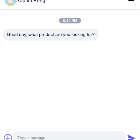
Sophia Peng
Baterai Sepeda Motor
Sistem Penyimpanan
8:40 PM
Listrik
Baterai
Good day, what product are you looking for?
lemari penyimpanan
Baterai NMC
energi
Baterai Kendaraan
Baterai Truk Listrik
listrik
Kabinet Penukaran
Baterai ESS
Baterai
Berlangganan