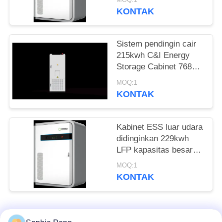
PRIVASI
Data Back up
KONTAK
Sistem pendingin cair
215kwh C&I Energy
Storage Cabinet 768V
280Ah untuk PV surya
MOQ:1
KONTAK
Kabinet ESS luar udara
didinginkan 229kwh
LFP kapasitas besar
untuk penyimpanan
MOQ:1
energi taman dan
KONTAK
cadangan pasokan
listrik
Bad Request
Semua