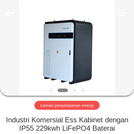
Soundon
New
Energy
Technology
Co,.Ltd..
All
Rights
Reserved.
RUMAH
PRODUK
TAMPILAN
VR
TENTANG
KAMI
Lemari penyimpanan energi
Industri Komersial Ess Kabinet dengan
TUR
IP55 229kwh LiFePO4 Baterai