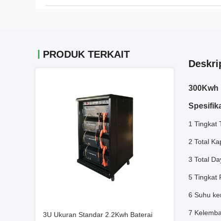
PRODUK TERKAIT
Deskri
300Kwh 
Spesifika
1 Tingkat
2 Total K
3 Total D
5 Tingkat
6 Suhu ke
7 Kelemb
3U Ukuran Standar 2.2Kwh Baterai