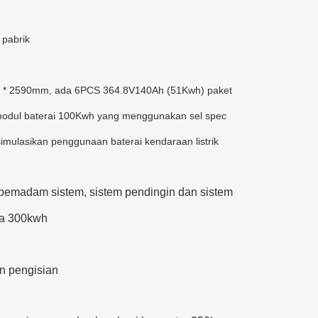
 pabrik
440 * 2590mm, ada 6PCS 364.8V140Ah (51Kwh) paket
p modul baterai 100Kwh yang menggunakan sel spec
imulasikan penggunaan baterai kendaraan listrik
pemadam
sistem, sistem pendingin dan sistem
ya 300kwh
n pengisian