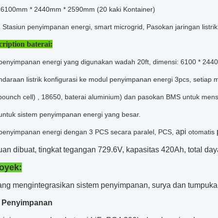
 6100mm * 2440mm * 2590mm (20 kaki Kontainer)
i: Stasiun penyimpanan energi, smart microgrid, Pasokan jaringan listrik
cription baterai:
 penyimpanan energi yang digunakan wadah 20ft, dimensi: 6100 * 2
endaraan listrik konfigurasi ke modul penyimpanan energi 3pcs, setia
pounch cell) , 18650, baterai aluminium) dan pasokan BMS untuk mens
untuk sistem penyimpanan energi yang besar.
api
 penyimpanan energi dengan 3 PCS secara paralel, PCS,
otomatis
an dibuat, tingkat tegangan 729.6V, kapasitas 420Ah, total da
royek:
ang mengintegrasikan sistem penyimpanan, surya dan tumpuka
m Penyimpanan