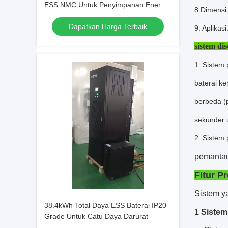
ESS NMC Untuk Penyimpanan Energi
8 Dimensi
Rumah
Dapatkan Harga Terbaik
9. Aplikas
sistem dis
1. Sistem
baterai k
berbeda (
sekunder 
2. Sistem
pemantau
Fitur P
Sistem y
38.4kWh Total Daya ESS Baterai IP20
1 Siste
Grade Untuk Catu Daya Darurat