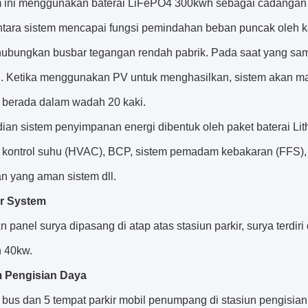
 ini menggunakan baterai LiFePO4 300kwh sebagai cadangan 
ara sistem mencapai fungsi pemindahan beban puncak oleh kab
bungkan busbar tegangan rendah pabrik. Pada saat yang sama,
id. Ketika menggunakan PV untuk menghasilkan, sistem akan ma
 berada dalam wadah 20 kaki.
an sistem penyimpanan energi dibentuk oleh paket baterai Lith
 kontrol suhu (HVAC), BCP, sistem pemadam kebakaran (FFS), al
an yang aman sistem dll.
ar System
 panel surya dipasang di atap atas stasiun parkir, surya terdir
 40kw.
m Pengisian Daya
 bus dan 5 tempat parkir mobil penumpang di stasiun pengisi