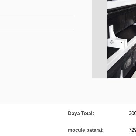
Daya Total:
30
mocule baterai:
72