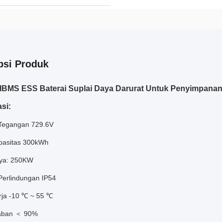
psi Produk
IBMS ESS Baterai Suplai Daya Darurat Untuk Penyimpanan
si:
 Tegangan 729.6V
apasitas 300kWh
aya: 250KW
 Perlindungan IP54
rja -10 ℃ ~ 55 ℃
aban ＜ 90%