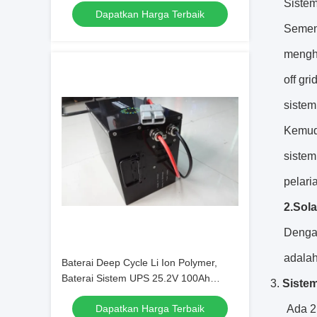
Sistem
Dapatkan Harga Terbaik
Sement
menghu
off gr
sistem
Kemudi
sistem
pelari
2.Sol
Dengan
adalah
Baterai Deep Cycle Li Ion Polymer,
Baterai Sistem UPS 25.2V 100Ah
3.
Siste
Untuk Lampu Jalan Tenaga Surya
Dapatkan Harga Terbaik
Ada 2