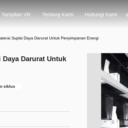
Tampilan VR
Tentang Kami
Hubungi Kami
terai Suplai Daya Darurat Untuk Penyimpanan Energi
 Daya Darurat Untuk
m siklus