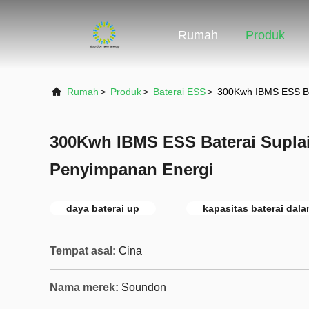
Rumah
Produk
Rumah
>
Produk
>
Baterai ESS
>
300Kwh IBMS ESS Ba
300Kwh IBMS ESS Baterai Suplai
Penyimpanan Energi
daya baterai up
kapasitas baterai dala
Tempat asal:
Cina
Nama merek:
Soundon