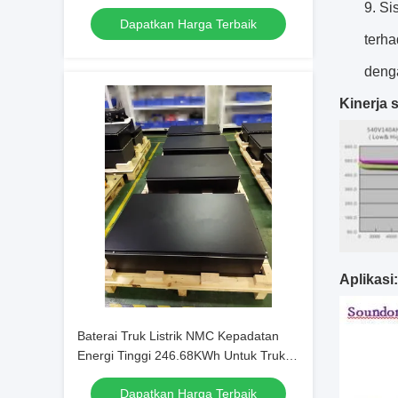
9. Si
Dapatkan Harga Terbaik
terha
deng
Kinerja s
Aplikasi:
Baterai Truk Listrik NMC Kepadatan
Energi Tinggi 246.68KWh Untuk Truk
Berat Listrik
Dapatkan Harga Terbaik