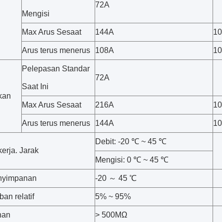
72A
Mengisi
Max Arus Sesaat
144A
1
Arus terus menerus
108A
10
Pelepasan Standar
72A
Saat Ini
kan
Max Arus Sesaat
216A
1
Arus terus menerus
144A
10
Debit: -20 ℃ ~ 45 ℃
erja. Jarak
Mengisi: 0 ℃ ~ 45 ℃
nyimpanan
-20 ～ 45 ℃
an relatif
5% ~ 95%
nan
> 500MΩ