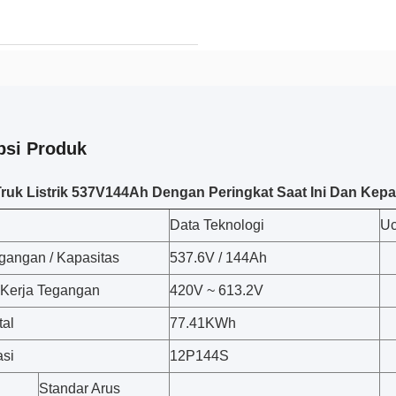
psi Produk
Truk Listrik 537V144Ah Dengan Peringkat Saat Ini Dan Kepa
Data Teknologi
U
egangan / Kapasitas
537.6V / 144Ah
Kerja Tegangan
420V ~ 613.2V
tal
77.41KWh
asi
12P144S
Standar Arus