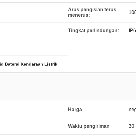
Arus pengisian terus-
10
menerus:
Tingkat perlindungan:
IP
id Baterai Kendaraan Listrik
Harga
neg
Waktu pengiriman
30 