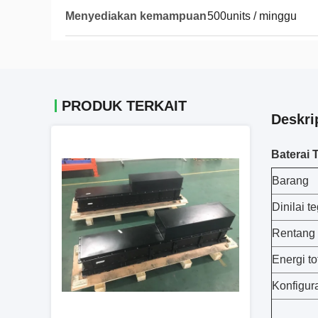
Menyediakan kemampuan
500units / minggu
PRODUK TERKAIT
Deskri
Baterai 
Barang
Dinilai t
Rentang 
Energi to
Konfigur