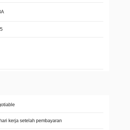
8A
65
otiable
hari kerja setelah pembayaran