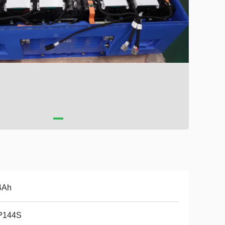
4Ah
P144S