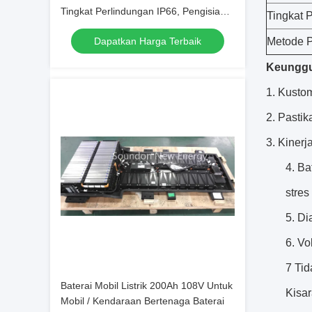
Tingkat Perlindungan IP66, Pengisian
Tingkat 
Cepat, Rohs
Dapatkan Harga Terbaik
Metode 
Keunggul
1. Kustom
2. Pastik
3. Kinerj
4. Ba
stres
5. D
6. Vo
7 Tid
Baterai Mobil Listrik 200Ah 108V Untuk
Kisar
Mobil / Kendaraan Bertenaga Baterai