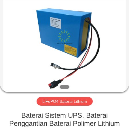
Soundon
New
Energy
Technology
Co,.Ltd..
All
Rights
Reserved.
RUMAH
PRODUK
TAMPILAN
VR
TENTANG
KAMI
LiFePO4 Baterai Lithium
Baterai Sistem UPS, Baterai
TUR
Penggantian Baterai Polimer Lithium