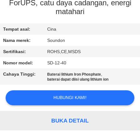
PABRIK
ForUPS, catu daya cadangan, energi
matahari
KONTROL
Tempat asal:
Cina
KUALITAS
Nama merek:
Soundon
HUBUNGI
Sertifikasi:
ROHS,CE,MSDS
KAMI
Nomor model:
SD-12-40
Cahaya Tinggi:
,
Baterai lithium Iron Phosphate
PERMINTAAN
baterai dapat diisi ulang lithium ion
PENAWARAN
HUBUNGI KAMI!
SITEMAP
BUKA DETAIL
KEBIJAKAN