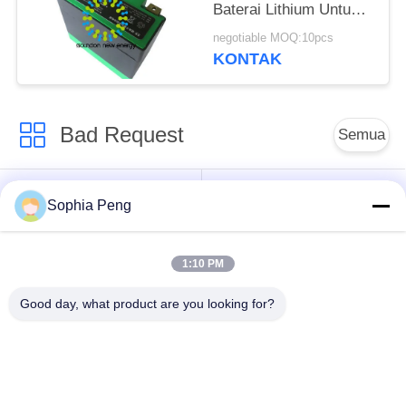
Baterai Lithium Untuk
Electric Motorcycle
negotiable MOQ:10pcs
Starter 1.2kg Berat
KONTAK
Bad Request
Semua
Baterai Sepeda Motor
Sistem Penyimpanan
Sophia Peng
Listrik
Baterai
1:10 PM
lemari penyimpanan
Baterai NMC
energi
Good day, what product are you looking for?
Baterai Kendaraan
Baterai Truk Listrik
listrik