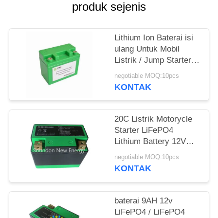
PRIVASI
produk sejenis
Lithium Ion Baterai isi
ulang Untuk Mobil
Listrik / Jump Starter /
Surya Led
negotiable MOQ:10pcs
Pencahayaan
KONTAK
20C Listrik Motorycle
Starter LiFePO4
Lithium Battery 12V
7Ah 120 × 64 × 105
negotiable MOQ:10pcs
Ukuran mm
KONTAK
baterai 9AH 12v
LiFePO4 / LiFePO4